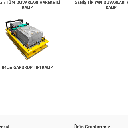
cm TÜM DUVARLARI HAREKETLİ
GENİŞ TİP YAN DUVARLARI 
KALIP
KALIP
YENİ PRES YATIRIMI
K FUARINDAYIZ!
84cm GARDROP TİPİ KALIP
msal
Ürün Gruplarımız