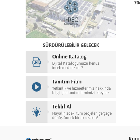
70
CEK
K-EXPO 2025 FUARINDAYIZ
Online
Katalog
Dijital Kataloğumuzu henüz
incelemediniz mi ?
Tanıtım
Filmi
Yetkinlik ve hizmetlerimiz hakkında
bilgi için tanıtım filmimizi izleyiniz.
Teklif
Al
Hayalinizdeki tüm projeleri gerçeğe
dönüştürmek bir tık uzakta!
Kuru