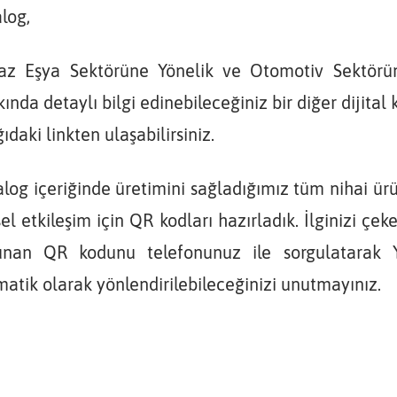
log,
az Eşya Sektörüne Yönelik ve Otomotiv Sektörün
ında detaylı bilgi edinebileceğiniz bir diğer dijit
ıdaki linkten ulaşabilirsiniz.
log içeriğinde üretimini sağladığımız tüm nihai ürü
el etkileşim için QR kodları hazırladık. İlginizi çek
unan QR kodunu telefonunuz ile sorgulatarak Y
atik olarak yönlendirilebileceğinizi unutmayınız.
YENİ PRES YATIRIMI
K FUARINDAYIZ!