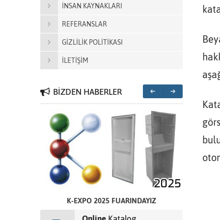
İNSAN KAYNAKLARI
kata
REFERANSLAR
Bey
GİZLİLİK POLİTİKASI
hakk
İLETİŞİM
aşağ
BİZDEN HABERLER
Kata
görs
bul
otom
CEK
K-EXPO 2025 FUARINDAYIZ
Online
Katalog