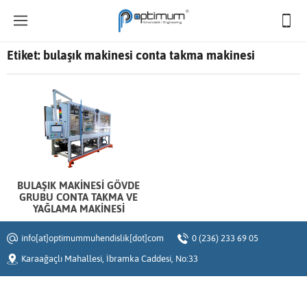
Etiket:
bulaşık makinesi conta takma makinesi
BULAŞIK MAKİNESİ GÖVDE
GRUBU CONTA TAKMA VE
YAĞLAMA MAKİNESİ
info[at]optimummuhendislik[dot]com
0 (236) 233 69 05
Karaağaçlı Mahallesi, İbramka Caddesi, No:33