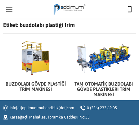
Etiket:
buzdolabı plastiği trim
BUZDOLABI GÖVDE PLASTİĞİ
TAM OTOMATİK BUZDOLABI
TRİM MAKİNESİ
GÖVDE PLASTİKLERİ TRİM
MAKİNESİ
info[at]optimummuhendislik[dot]com
0 (236) 233 69 05
Karaağaçlı Mahallesi, İbramka Caddesi, No:33