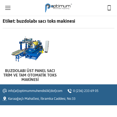
Etiket:
buzdolabı sacı toks makinesi
BUZDOLABI ÜST PANEL SACI
TRİM VE TAM OTOMATİK TOKS
MAKİNESİ
info[at]optimummuhendislik[dot]com
0 (236) 233 69 05
Karaağaçlı Mahallesi, İbramka Caddesi, No:33