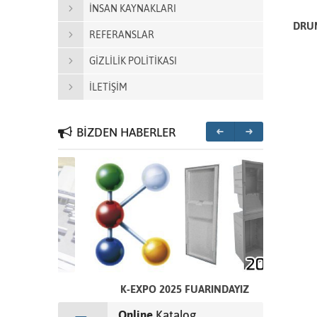
İNSAN KAYNAKLARI
DRUM
REFERANSLAR
GİZLİLİK POLİTİKASI
İLETİŞİM
BİZDEN HABERLER
CEK
K-EXPO 2025 FUARINDAYIZ
Online
Katalog