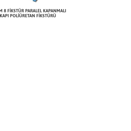
 8 FİKSTÜR PARALEL KAPANMALI
KAPI POLİÜRETAN FİKSTÜRÜ
YENİ PRES YATIRIMI
K FUARINDAYIZ!