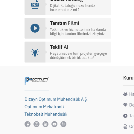
Dijital Kataloğumuzu henüz
incelemediniz mi ?
Tanıtım
Filmi
Yetkinlik ve hizmetlerimiz hakkında
bilgi için tanıtım filmimizi izleyiniz.
Teklif
Al
Hayalinizdeki tüm projeleri gerçeğe
dönüştürmek bir tık uzakta!
Kuru
Ha
Dizayn Optimum Mühendislik A.Ş.
De
Optimum Mekatronik
Teknobelt Mühendislik
Ta
On