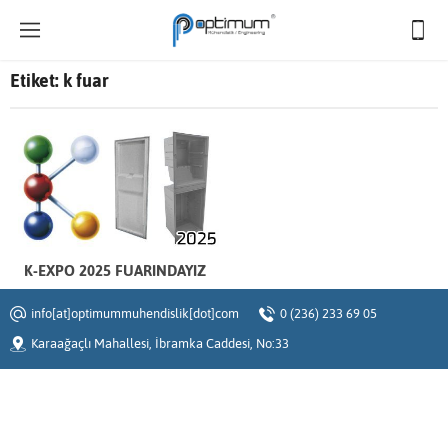
Etiket:
k fuar
K-EXPO 2025 FUARINDAYIZ
info[at]optimummuhendislik[dot]com
0 (236) 233 69 05
Karaağaçlı Mahallesi, İbramka Caddesi, No:33