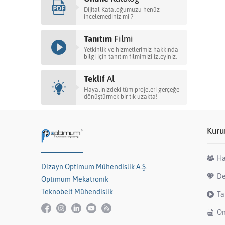
Dijital Kataloğumuzu henüz
incelemediniz mi ?
Tanıtım
Filmi
Yetkinlik ve hizmetlerimiz hakkında
bilgi için tanıtım filmimizi izleyiniz.
Teklif
Al
Hayalinizdeki tüm projeleri gerçeğe
dönüştürmek bir tık uzakta!
Kuru
Ha
Dizayn Optimum Mühendislik A.Ş.
De
Optimum Mekatronik
Teknobelt Mühendislik
Ta
On