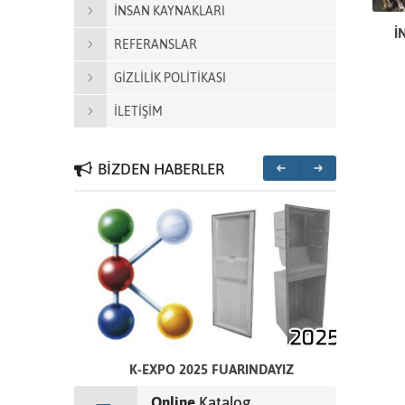
İNSAN KAYNAKLARI
İ
REFERANSLAR
GİZLİLİK POLİTİKASI
İLETİŞİM
BİZDEN HABERLER
CEK
K-EXPO 2025 FUARINDAYIZ
Online
Katalog