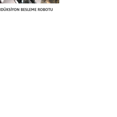
NDÜKSİYON BESLEME ROBOTU
YENİ PRES YATIRIMI
K FUARINDAYIZ!