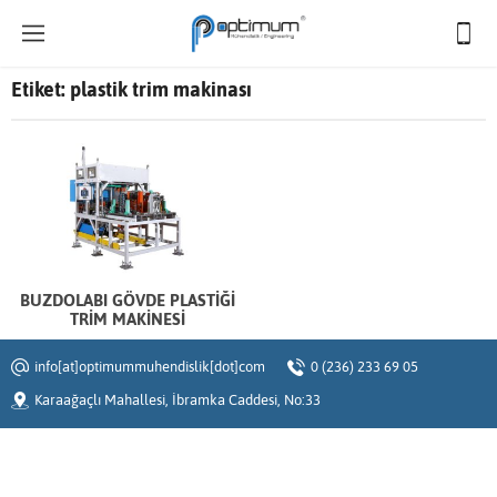
Etiket:
plastik trim makinası
BUZDOLABI GÖVDE PLASTİĞİ
TRİM MAKİNESİ
info[at]optimummuhendislik[dot]com
0 (236) 233 69 05
Karaağaçlı Mahallesi, İbramka Caddesi, No:33