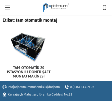
Etiket:
tam otomatik montaj
TAM OTOMATİK 20
İSTASYONLU DÖNER ŞAFT
MONTAJ MAKİNESİ
info[at]optimummuhendislik[dot]com
0 (236) 233 69 05
Karaağaçlı Mahallesi, İbramka Caddesi, No:33