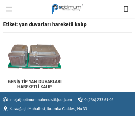
Etiket:
yan duvarları hareketli kalıp
GENİŞ TİP YAN DUVARLARI
HAREKETLİ KALIP
info[at]optimummuhendislik[dot]com
0 (236) 233 69 05
Karaağaçlı Mahallesi, İbramka Caddesi, No:33